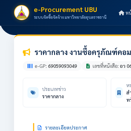
e-Procurement UBU
หน
ระบบจัดซื้อจัดจ้าง มหาวิทยาลัยอุบลราชธานี
ราคากลาง งานซื้อครุภัณฑ์คอม
e-GP:
69059093049
เลขที่หนังสือ:
อว 0
หน
ประเภทข่าว
สำ
ราคากลาง
ทร
รายละเอียดประกาศ