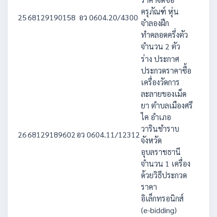
ครุภัณฑ์ หุ่น
25
68129190158
อว 0604.20/4300
600
จำลองฝึก
ทำคลอดครึ่งตัว
จำนวน 2 ตัว
ร่าง ประกาศ
ประกวดราคาซื้อ
เครื่องวัดการ
ละลายของเม็ด
ยา ตำบลเมืองศรี
ไค อำเภอ
วารินชำราบ
26
68129189602
อว 0604.11/12312
845
จังหวัด
อุบลราชธานี
จำนวน 1 เครื่อง
ด้วยวิธีประกวด
ราคา
อิเล็กทรอนิกส์
(e-bidding)