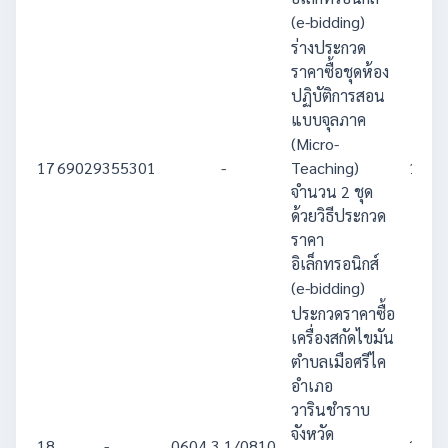
(e-bidding)
ร่างประกวด
ราคาซื้อชุดห้อง
ปฏิบัติการสอน
แบบจุลภาค
(Micro-
17
69029355301
-
Teaching)
1,366
จำนวน 2 ชุด
ด้วยวิธีประกวด
ราคา
อิเล็กทรอนิกส์
(e-bidding)
ประกวดราคาซื้อ
เครื่องสกัดไขมัน
ตำบลเมือศรีไค
อำเภอ
วารินชำราบ
จังหวัด
18
-
0604.3.1/0810
2,600