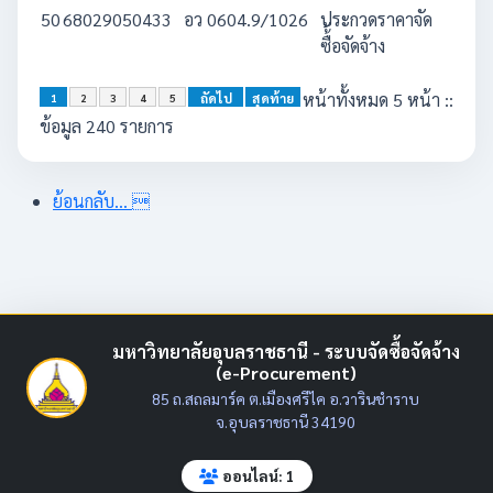
50
68029050433
อว 0604.9/1026
ประกวดราคาจัด
739
ซื้้อจัดจ้าง
หน้าทั้งหมด 5 หน้า ::
ถัดไป
สุดท้าย
1
2
3
4
5
ข้อมูล 240 รายการ
ย้อนกลับ...

มหาวิทยาลัยอุบลราชธานี - ระบบจัดซื้อจัดจ้าง
(e-Procurement)
85 ถ.สถลมาร์ค ต.เมืองศรีไค อ.วารินชำราบ
จ.อุบลราชธานี 34190
ออนไลน์: 1