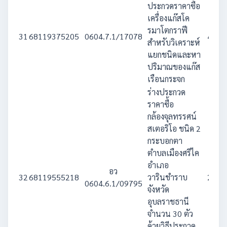
ประกวดราคาซื้อ
เครื่องแก๊สโค
รมาโตกราฟี
31
68119375205
0604.7.1/17078
4,500
สำหรับวิเคราะห์
แยกชนิดและหา
ปริมาณของแก๊ส
เรือนกระจก
ร่างประกวด
ราคาซื้อ
กล้องจุลทรรศน์
สเตอริโอ ชนิด 2
กระบอกตา
ตำบลเมืองศรีไค
อำเภอ
อว
32
68119555218
วารินชำราบ
2,830
0604.6.1/09795
จังหวัด
อุบลราชธานี
จำนวน 30 ตัว
ด้วยวิธีประกวด