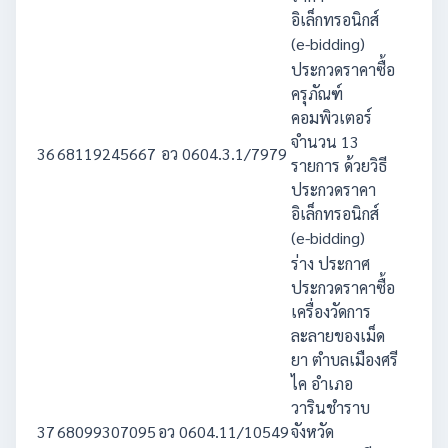
อิเล็กทรอนิกส์
(e-bidding)
ประกวดราคาซื้อ
ครุภัณฑ์
คอมพิวเตอร์
จำนวน 13
36
68119245667
อว 0604.3.1/7979
620
รายการ ด้วยวิธี
ประกวดราคา
อิเล็กทรอนิกส์
(e-bidding)
ร่าง ประกาศ
ประกวดราคาซื้อ
เครื่องวัดการ
ละลายของเม็ด
ยา ตำบลเมืองศรี
ไค อำเภอ
วารินชำราบ
37
68099307095
อว 0604.11/10549
จังหวัด
845