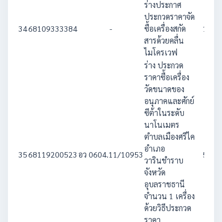
ร่างประกาศ
ประกวดราคาจัด
34
68109333384
-
ซื้อเครื่องสกัด
1,500
สารด้วยคลื่น
ไมโครเวฟ
ร่าง ประกวด
ราคาซื้อเครื่อง
วัดขนาดของ
อนุภาคและศักย์
ซีต้าในระดับ
นาโนเมตร
ตำบลเมืองศรีไค
อำเภอ
35
68119200523
อว 0604.11/10953
5,029
วารินชำราบ
จังหวัด
อุบลราชธานี
จำนวน 1 เครื่อง
ด้วยวิธีประกวด
ราคา