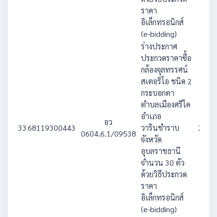
ราคา
อิเล็กทรอนิกส์
(e-bidding)
ร่างประกาศ
ประกวดราคาซื้อ
กล้องจุลทรรศน์
สเตอริโอ ชนิด 2
กระบอกตา
ตำบลเมืองศรีไค
อำเภอ
อว
33
68119300443
วารินชำราบ
2,830
0604.6.1/09538
จังหวัด
อุบลราชธานี
จำนวน 30 ตัว
ด้วยวิธีประกวด
ราคา
อิเล็กทรอนิกส์
(e-bidding)