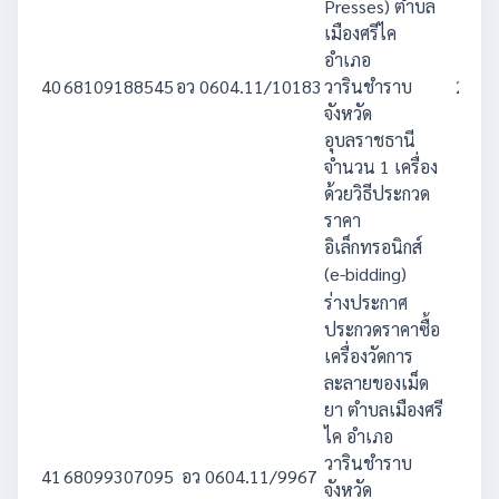
Presses) ตำบล
เมืองศรีไค
อำเภอ
40
68109188545
อว 0604.11/10183
วารินชำราบ
2,996
จังหวัด
อุบลราชธานี
จำนวน 1 เครื่อง
ด้วยวิธีประกวด
ราคา
อิเล็กทรอนิกส์
(e-bidding)
ร่างประกาศ
ประกวดราคาซื้อ
เครื่องวัดการ
ละลายของเม็ด
ยา ตำบลเมืองศรี
ไค อำเภอ
วารินชำราบ
41
68099307095
อว 0604.11/9967
845
จังหวัด