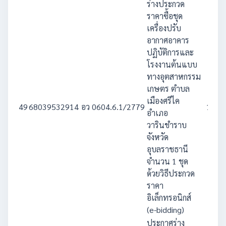
ร่างประกวด
ราคาซื้อชุด
เครื่องปรับ
อากาศอาคาร
ปฏิบัติการและ
โรงงานต้นแบบ
ทางอุตสาหกรรม
เกษตร ตำบล
เมืองศรีไค
49
68039532914
อว 0604.6.1/2779
1,093
อำเภอ
วารินชำราบ
จังหวัด
อุบลราชธานี
จำนวน 1 ชุด
ด้วยวิธีประกวด
ราคา
อิเล็กทรอนิกส์
(e-bidding)
ประกาศร่าง