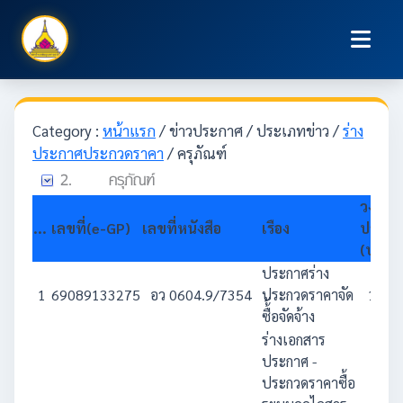
Category :
หน้าแรก
/ ข่าวประกาศ / ประเภทข่าว /
ร่าง
ประกาศประกวดราคา
/ ครุภัณฑ์
วงเงิน
...
เลขที่(e-GP)
เลขที่หนังสือ
เรือง
ประม
(บาท)
ประกาศร่าง
1
69089133275
อว 0604.9/7354
ประกวดราคาจัด
1,948
ซื้้อจัดจ้าง
ร่างเอกสาร
ประกาศ -
ประกวดราคาซื้อ