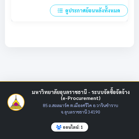
ดูประกาศย้อนหลังทั้งหมด
มหาวิทยาลัยอุบลราชธานี - ระบบจัดซื้อจัดจ้าง
(e-Procurement)
85 ถ.สถลมาร์ค ต.เมืองศรีไค อ.วารินชำราบ
จ.อุบลราชธานี 34190
ออนไลน์: 1